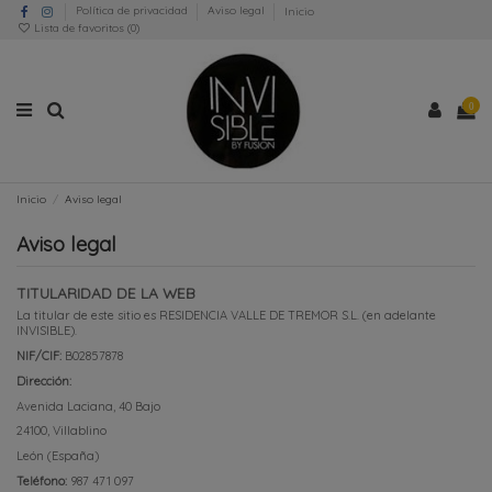
Política de privacidad
Aviso legal
Inicio
Lista de favoritos (
0
)
0
Inicio
Aviso legal
Aviso legal
TITULARIDAD DE LA WEB
La titular de este sitio es RESIDENCIA VALLE DE TREMOR S.L. (en adelante
INVISIBLE).
NIF/CIF:
B02857878
Dirección:
Avenida Laciana, 40 Bajo
24100, Villablino
León (España)
Teléfono:
987 471 097