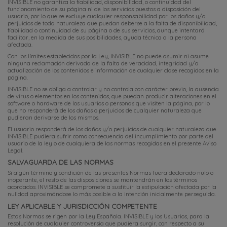
INVISIBLE no garantiza la fiabilidad, disponibilidad, o continuidad del
funcionamiento de su página ni de los servicios puestos a disposición del
usuario, por lo que se excluye cualquier responsabilidad por los daños y/o
perjuicios de toda naturaleza que puedan deberse a la falta de disponibilidad,
fiabilidad o continuidad de su página o de sus servicios, aunque intentará
facilitar, en la medida de sus posibilidades, ayuda técnica a la persona
afectada.
Con los límites establecidos por la Ley, INVISIBLE no puede asumir ni asume
ninguna reclamación derivada de la falta de veracidad, integridad y/o
actualización de los contenidos e información de cualquier clase recogidos en la
página.
INVISIBLE no se obliga a controlar y no controla con carácter previo, la ausencia
de virus o elementos en los contenidos, que puedan producir alteraciones en el
software o hardware de los usuarios o personas que visiten la página, por lo
que no responderá de los daños o perjuicios de cualquier naturaleza que
pudieran derivarse de los mismos.
El usuario responderá de los daños y/o perjuicios de cualquier naturaleza que
INVISIBLE pudiera sufrir como consecuencia del incumplimiento por parte del
usuario de la ley o de cualquiera de las normas recogidas en el presente Aviso
Legal.
SALVAGUARDA DE LAS NORMAS
Si algún término y condición de las presentes Normas fuera declarado nulo o
inoperante, el resto de las disposiciones se mantendrán en los términos
acordados. INVISIBLE se compromete a sustituir la estipulación afectada por la
nulidad aproximándose lo más posible a la intención inicialmente perseguida.
LEY APLICABLE Y JURISDICCIÓN COMPETENTE
Estas Normas se rigen por la Ley Española. INVISIBLE y los Usuarios, para la
resolución de cualquier controversia que pudiera surgir, con respecto a su