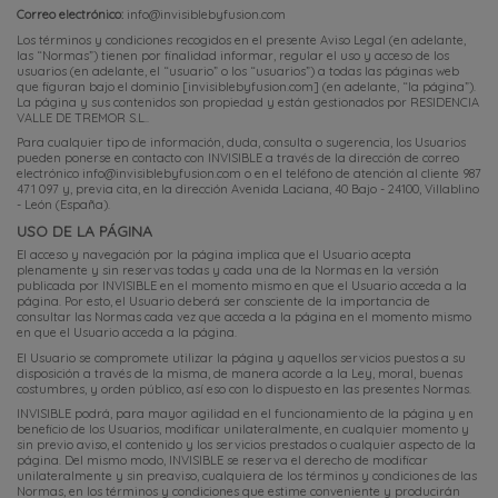
Correo electrónico:
info@invisiblebyfusion.com
Los términos y condiciones recogidos en el presente Aviso Legal (en adelante,
las “Normas”) tienen por finalidad informar, regular el uso y acceso de los
usuarios (en adelante, el “usuario” o los “usuarios”) a todas las páginas web
que figuran bajo el dominio [invisiblebyfusion.com] (en adelante, “la página”).
La página y sus contenidos son propiedad y están gestionados por RESIDENCIA
VALLE DE TREMOR S.L..
Para cualquier tipo de información, duda, consulta o sugerencia, los Usuarios
pueden ponerse en contacto con INVISIBLE a través de la dirección de correo
electrónico
info@invisiblebyfusion.com
o en el teléfono de atención al cliente
987
471 097
y, previa cita, en la dirección Avenida Laciana, 40 Bajo - 24100, Villablino
- León (España).
USO DE LA PÁGINA
El acceso y navegación por la página implica que el Usuario acepta
plenamente y sin reservas todas y cada una de la Normas en la versión
publicada por INVISIBLE en el momento mismo en que el Usuario acceda a la
página. Por esto, el Usuario deberá ser consciente de la importancia de
consultar las Normas cada vez que acceda a la página en el momento mismo
en que el Usuario acceda a la página.
El Usuario se compromete utilizar la página y aquellos servicios puestos a su
disposición a través de la misma, de manera acorde a la Ley, moral, buenas
costumbres, y orden público, así eso con lo dispuesto en las presentes Normas.
INVISIBLE podrá, para mayor agilidad en el funcionamiento de la página y en
beneficio de los Usuarios, modificar unilateralmente, en cualquier momento y
sin previo aviso, el contenido y los servicios prestados o cualquier aspecto de la
página. Del mismo modo, INVISIBLE se reserva el derecho de modificar
unilateralmente y sin preaviso, cualquiera de los términos y condiciones de las
Normas, en los términos y condiciones que estime conveniente y producirán