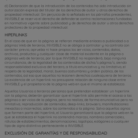
d) Declaración de que la introducción de los contenidos ha sido introducida sin
autorización expresa del titular de los derechos de autor u otros derechos de
propiedad intelectual. Sin perjuicio de lo señalado en los párrafos precedentes,
INVISIBLE se reserva el derecho de defenderse contra reclamaciones fundadas
en normativa vigente sobre publicidad y de derechos de autor u otros derechos
protectores de la propiedad intelectual.
HIPERLINKS
En el caso de que en la página se refieran mediante enlaces a publicidad o a
páginas Web de terceros, INVISIBLE no se obliga a controlar y no controla con
carácter previo, aprueba ni hace propios los servicios, contenidos, datos,
archivos, productos y cualquier clase de material existente en la página o
páginas web de terceros, por lo que INVISIBLE no responderá, bajo ninguna
circunstancia, de la legalidad de los contenidos de dicha/s página/s, siendo
responsabilidad exclusiva del tercero, a título enunciativo y no limitativo, el
respeto de la legalidad, moral, buenas costumbres y orden público, de los
contenidos, así eso que aquellos no lesionen derechos cualesquiera de terceros.
La existencia de un hiperlink no presupone relación de ninguna clase entre
INVISIBLE y el propietario de la página web en que el mismo se establezca.
Aquellos Usuarios o terceras personas que pretendan establecer un hiperlink
con la página, deberán garantizar que el hiperlink sólo permite el acceso a las
páginas o servicios de la página, pero no realiza, de forma enunciativa pero no
limitativa, reproducción de contenidos, deep-links, browsers, manifestaciones
inexactas o incorrectas, sobre los contenidos o la página. Salvo aquellos signos
que formen parte del hiperlink, el Usuario garantizará que la página web en la
que se establezca el hiperlink no contendrá marcas, nombres comerciales,
rótulos de establecimientos, denominaciones, logotipos, eslóganes o cualquier
tipo de signo distintivo perteneciente a INVISIBLE.
EXCLUSIÓN DE GARANTÍAS Y DE RESPONSABILIDAD