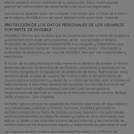
efectos desde el mismo momento de su publicación. Estas modificaciones
podrán ser comunicadas personalmente a los Usuarios registrados.
Los Usuarios deberán observar cualquier instrucción que, a través de e-mail o
de la página, INVISIBLE o su personal, debidamente autorizado, imparta.
PROTECCIÓN DE LOS DATOS PERSONALES DE LOS USUARIOS
POR PARTE DE INVISIBLE
INVISIBLE informa que los datos que los Usuarios faciliten a través de la página
y consientan el envío de comunicaciones, serán incorporados a ficheros
titularidad de, consintiendo expresamente a su recogida y tratamiento, que
tiene por finalidad mantener relaciones comerciales, recibir información y
publicidad de productos y servicios de INVISIBLE, bien por vías tradicionales y
electrónicas.
El titular de los datos tendrá en todo momento el derecho de acceder al fichero,
pudiendo ejercitar los derechos de rectificación, cancelación y oposición en los
términos recogidos en la legislación de protección de datos. Podrá ejercer estos
derechos desde su área de usuario. Del mismo modo, el consentimiento del
Usuario para el tratamiento y cesión de sus datos personales será revocable en
todo momento. A tales fines, bastará con contactar con INVISIBLE a través del
correo electrónico
info@invisiblebyfusion.com
o por correo postal al
Departamento de Atención al Cliente en la dirección Avenida Laciana, 40 Bajo -
24100, Villablino - León (España).
INVISIBLE garantiza que ha adoptado las medidas oportunas de seguridad en
sus instalaciones, sistemas y ficheros. Asimismo, INVISIBLE garantiza la
confidencialidad de los Datos Personales, aunque revelará a las autoridades
públicas competentes los Datos Personales y cualquier otra información que
esté en su poder o sea accesible a través de sus sistemas y sea requerida de
conformidad con las disposiciones legales y reglamentarias aplicables al caso.
Les rogamos se lean nuestro apartado específico relativo a la Política de