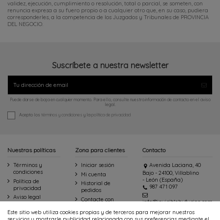
validez, ejecución, cumplimiento o resolución, total o parcial, se someten, con
renuncia expresa a su fuero propio o a cualquier otro que, en su caso, pudiera
corresponderles, a la competencia de los Juzgados y Tribunales de PROVINCIA
DEL NEGOCIO.
Suscríbete a nuestra newsletter
Puede darse de baja en cualquier momento. Para ello, consulte nuestra información de contacto en el aviso
legal.
Acepto los
términos y condiciones
y la
política de privacidad
Nuestras políticas
Zona para clientes
Contacto
Términos y
Iniciar sesión
Avenida Laciana, 40
condiciones
Bajo - 24100, Villablino
Mi cuenta
- León (España)
Política de
Historial de
987 471 097
privacidad
pedidos
Aviso legal
Contacte con
info@invisiblebyfusion.com
Política de cookies
nosotros
Este sitio web utiliza cookies propias y de terceros para mejorar nuestros
Accesibilidad
servicios y mostrarle publicidad relacionada con sus preferencias mediante el