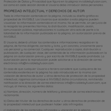
Protección de Datos y Privacidad que figura en la página invisiblebyfusion.com,
así como en cada sección donde el Usuario deba introducir datos personales.
PROPIEDAD INTELECTUAL Y DERECHOS DE AUTOR
Toda la información contenida en la página, incluido su diseño gráfico es
propiedad de INVISIBLE. Los Usuarios que accedan a esta página pueden
visualizar la información contenida en el mismo. No se permite, sin perjuicio de
lo recogido las presentes Normas, la distribución, modificación, cesión,
comunicación pública, reproducciones ni cualquier otro acto de parte o la
totalidad de la información publicada en la página, sin autorización previa de
INVISIBLE.
El Usuario, deberá utilizar los contenidos e informaciones recogidos en la
página, de forma diligente, correcta y lícita, y en concreto, únicamente para
uso personal y no comercial. Cualquier reproducción o copia, distribución o
publicación, de cualquier clase, del contenido de la información publicada en la
página sin autorización previa y por escrito de INVISIBLE queda prohibido. La
autorización para la reproducción puede solicitarse a la dirección de correo
electrónico
info@invisiblebyfusion.com
.
En caso de que cualquier Usuario o tercero considere que cualquiera de los
contenidos existentes en la página ha sido introducido en la misma con
violación de derechos de autor u otros derechos de protección de la propiedad
intelectual, rogamos comunique a INVISIBLE dicha circunstancia, remitiendo
notificación a la dirección de correo electrónico
info@invisiblebyfusion.com
, que
incluya, al menos, los siguientes datos:
a) Nombre, dirección, número de teléfono y dirección de correo electrónico del
reclamante.
b) Datos del titular de los derechos de autor u otros derechos de protección de
la propiedad intelectual que pudiesen haber sido infringidos.
c) Indicación de los contenidos infringidos y ubicación en la página.