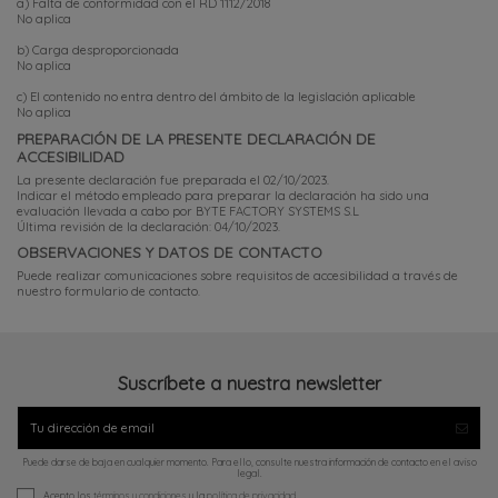
a) Falta de conformidad con el RD 1112/2018
No aplica
b) Carga desproporcionada
No aplica
c) El contenido no entra dentro del ámbito de la legislación aplicable
No aplica
PREPARACIÓN DE LA PRESENTE DECLARACIÓN DE
ACCESIBILIDAD
La presente declaración fue preparada el 02/10/2023.
Indicar el método empleado para preparar la declaración ha sido una
evaluación llevada a cabo por BYTE FACTORY SYSTEMS S.L
Última revisión de la declaración: 04/10/2023.
OBSERVACIONES Y DATOS DE CONTACTO
Puede realizar comunicaciones sobre requisitos de accesibilidad a través de
nuestro
formulario de contacto.
Suscríbete a nuestra newsletter
Puede darse de baja en cualquier momento. Para ello, consulte nuestra información de contacto en el aviso
legal.
Acepto los
términos y condiciones
y la
política de privacidad